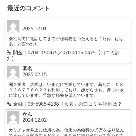
最近のコメント
2025.12.01
会社宛てに電話してきて守秘義務をつたえると「死ね、ばば
あ」と言われた
闇金｜07041150475／070-4115-0475【口コミ評
判】
匿名
2025.02.15
闇金業者 大園は、いまだに営業しています。新たに、０８
０３８７７６０２３も利用しており、嫌がらせも、脅しの域
に達しています。早急な摘発を望んでいます。
金融｜03ｰ5985-4138「大園」の口コミや評判は？
かん
2024.12.02
カリチャオ井上に信用の為、信用の為給料の15万を振り込ん
で貰ったら融資するお金と、そちらに振り込むって言われて