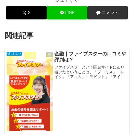
シェアする
X
LINE
コメント
関連記事
金融｜ファイブスターの口コミや
借りれない
評判は？
ファイブスターという闇金サイトに辿り
着いたということは、「プロミス」「レ
イク」「アコム」「モビット」「アイフ
ル」等の大手消費者金融や銀行などの金
融機関では借りれない状況ではないでし
ょうか？金融ブラックでも借りれる審査
の甘い消費者金融を探して...