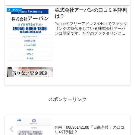
株式会社アーバンの口コミや評判
借りれない
は？
YahooのフリーアドレスやFaxでファクタ
リングの宣伝をしている株式会社アーバ
ンは闇金です。ただのファクタリング詐
欺業者です。株式会社アーバンで資金調
達ができたという口コミはありません。
会社名株式会社アーバン代表取締役北
島 功太住所〒10...
スポンサーリンク
金融｜08095142188「日商斉藤」の口コ
ミや評判は？