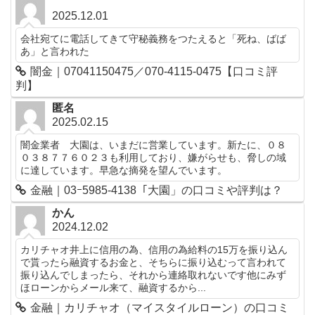
2025.12.01
会社宛てに電話してきて守秘義務をつたえると「死ね、ばば
あ」と言われた
闇金｜07041150475／070-4115-0475【口コミ評
判】
匿名
2025.02.15
闇金業者 大園は、いまだに営業しています。新たに、０８
０３８７７６０２３も利用しており、嫌がらせも、脅しの域
に達しています。早急な摘発を望んでいます。
金融｜03ｰ5985-4138「大園」の口コミや評判は？
かん
2024.12.02
カリチャオ井上に信用の為、信用の為給料の15万を振り込ん
で貰ったら融資するお金と、そちらに振り込むって言われて
振り込んでしまったら、それから連絡取れないです他にみず
ほローンからメール来て、融資するから...
金融｜カリチャオ（マイスタイルローン）の口コミ