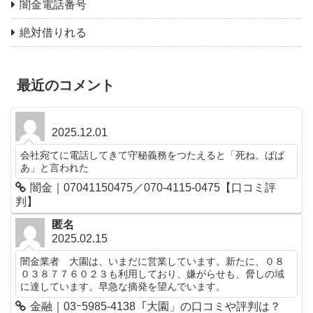
闇金電話番号
絶対借りれる
最近のコメント
2025.12.01
会社宛てに電話してきて守秘義務をつたえると「死ね、ばば
あ」と言われた
闇金｜07041150475／070-4115-0475【口コミ評
判】
匿名
2025.02.15
闇金業者 大園は、いまだに営業しています。新たに、０８
０３８７７６０２３も利用しており、嫌がらせも、脅しの域
に達しています。早急な摘発を望んでいます。
金融｜03ｰ5985-4138「大園」の口コミや評判は？