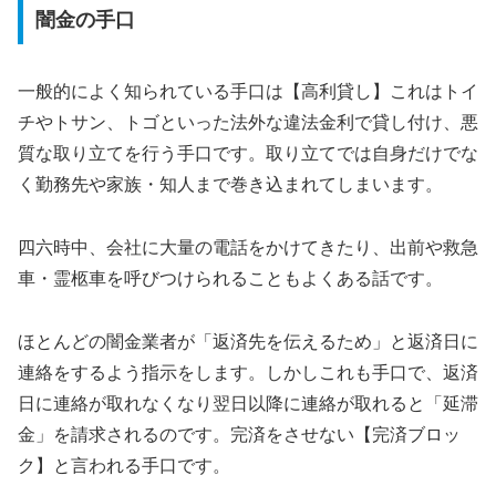
闇金の手口
一般的によく知られている手口は【高利貸し】これはトイ
チやトサン、トゴといった法外な違法金利で貸し付け、悪
質な取り立てを行う手口です。取り立てでは自身だけでな
く勤務先や家族・知人まで巻き込まれてしまいます。
四六時中、会社に大量の電話をかけてきたり、出前や救急
車・霊柩車を呼びつけられることもよくある話です。
ほとんどの闇金業者が「返済先を伝えるため」と返済日に
連絡をするよう指示をします。しかしこれも手口で、返済
日に連絡が取れなくなり翌日以降に連絡が取れると「延滞
金」を請求されるのです。完済をさせない【完済ブロッ
ク】と言われる手口です。