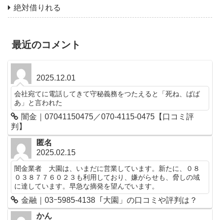
絶対借りれる
最近のコメント
2025.12.01
会社宛てに電話してきて守秘義務をつたえると「死ね、ばば
あ」と言われた
闇金｜07041150475／070-4115-0475【口コミ評
判】
匿名
2025.02.15
闇金業者 大園は、いまだに営業しています。新たに、０８
０３８７７６０２３も利用しており、嫌がらせも、脅しの域
に達しています。早急な摘発を望んでいます。
金融｜03ｰ5985-4138「大園」の口コミや評判は？
かん