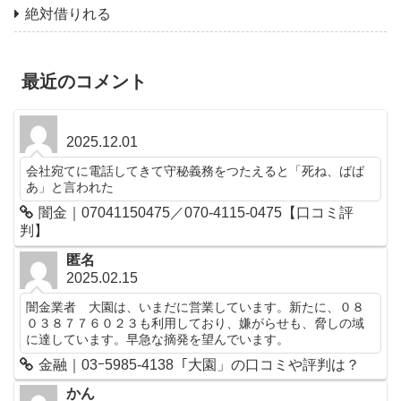
絶対借りれる
最近のコメント
2025.12.01
会社宛てに電話してきて守秘義務をつたえると「死ね、ばば
あ」と言われた
闇金｜07041150475／070-4115-0475【口コミ評
判】
匿名
2025.02.15
闇金業者 大園は、いまだに営業しています。新たに、０８
０３８７７６０２３も利用しており、嫌がらせも、脅しの域
に達しています。早急な摘発を望んでいます。
金融｜03ｰ5985-4138「大園」の口コミや評判は？
かん