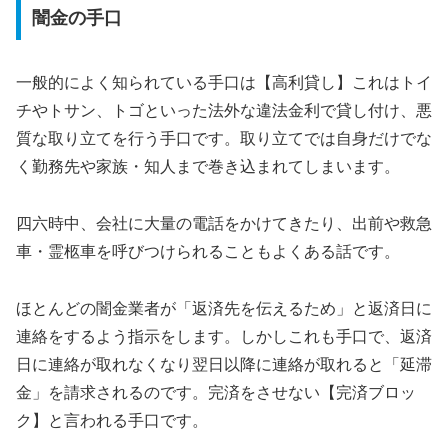
闇金の手口
一般的によく知られている手口は【高利貸し】これはトイ
チやトサン、トゴといった法外な違法金利で貸し付け、悪
質な取り立てを行う手口です。取り立てでは自身だけでな
く勤務先や家族・知人まで巻き込まれてしまいます。
四六時中、会社に大量の電話をかけてきたり、出前や救急
車・霊柩車を呼びつけられることもよくある話です。
ほとんどの闇金業者が「返済先を伝えるため」と返済日に
連絡をするよう指示をします。しかしこれも手口で、返済
日に連絡が取れなくなり翌日以降に連絡が取れると「延滞
金」を請求されるのです。完済をさせない【完済ブロッ
ク】と言われる手口です。