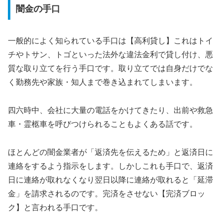
闇金の手口
一般的によく知られている手口は【高利貸し】これはトイ
チやトサン、トゴといった法外な違法金利で貸し付け、悪
質な取り立てを行う手口です。取り立てでは自身だけでな
く勤務先や家族・知人まで巻き込まれてしまいます。
四六時中、会社に大量の電話をかけてきたり、出前や救急
車・霊柩車を呼びつけられることもよくある話です。
ほとんどの闇金業者が「返済先を伝えるため」と返済日に
連絡をするよう指示をします。しかしこれも手口で、返済
日に連絡が取れなくなり翌日以降に連絡が取れると「延滞
金」を請求されるのです。完済をさせない【完済ブロッ
ク】と言われる手口です。