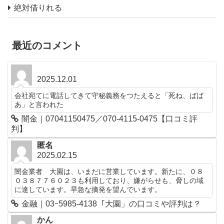
絶対借りれる
最近のコメント
2025.12.01
会社宛てに電話してきて守秘義務をつたえると「死ね、ばば
あ」と言われた
闇金｜07041150475／070-4115-0475【口コミ評
判】
匿名
2025.02.15
闇金業者 大園は、いまだに営業しています。新たに、０８
０３８７７６０２３も利用しており、嫌がらせも、脅しの域
に達しています。早急な摘発を望んでいます。
金融｜03ｰ5985-4138「大園」の口コミや評判は？
かん