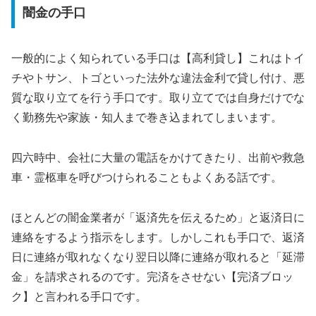
闇金の手口
一般的によく知られている手口は【高利貸し】これはトイ
チやトサン、トゴといった法外な違法金利で貸し付け、悪
質な取り立てを行う手口です。取り立てでは自身だけでな
く勤務先や家族・知人まで巻き込まれてしまいます。
四六時中、会社に大量の電話をかけてきたり、出前や救急
車・霊柩車を呼びつけられることもよくある話です。
ほとんどの闇金業者が「返済先を伝えるため」と返済日に
連絡をするよう指示をします。しかしこれも手口で、返済
日に連絡が取れなくなり翌日以降に連絡が取れると「延滞
金」を請求されるのです。完済をさせない【完済ブロッ
ク】と言われる手口です。