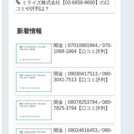
ミライズ株式会社【03-6858-9600】の口
コミや評判は？
新着情報
闇金｜07010681864／070-
1068-1864【口コミ評判】
闇金｜09030417513／090-
3041-7513【口コミ評判】
闇金｜08078253794／080-
7825-3794【口コミ評判】
闇金｜08024616453／080-