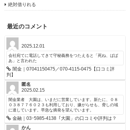
絶対借りれる
最近のコメント
2025.12.01
会社宛てに電話してきて守秘義務をつたえると「死ね、ばば
あ」と言われた
闇金｜07041150475／070-4115-0475【口コミ評
判】
匿名
2025.02.15
闇金業者 大園は、いまだに営業しています。新たに、０８
０３８７７６０２３も利用しており、嫌がらせも、脅しの域
に達しています。早急な摘発を望んでいます。
金融｜03ｰ5985-4138「大園」の口コミや評判は？
かん