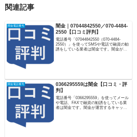
関連記事
闇金｜07044842550／070-4484-
闇金電話番号
2550【口コミ評判】
電話番号「07044842550（070-4484-
2550）」を使ってSMSや電話で融資の勧
誘をしている業者は闇金です。闇金が運
営する「なりすまし金融サイト」や「な
りすましキャッシング審査一括申し込み
サイト」などに登録をするとしつこく電
話...
0366295559は闇金【口コミ・評
闇金電話番号
判】
電話番号「0366295559」を使ってメール
や電話、FAXで融資の勧誘をしている業
者は闇金です。闇金が運営するキャッシ
ング一括申し込みサイトなどに登録をす
るとしつこく電話をかけてきます。しか
し「0366295559」に電話や返信メールを
し...