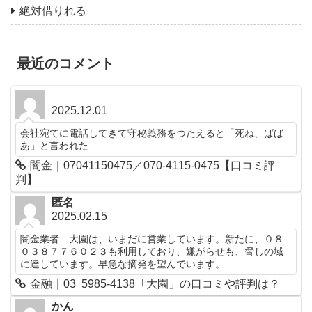
絶対借りれる
最近のコメント
2025.12.01
会社宛てに電話してきて守秘義務をつたえると「死ね、ばば
あ」と言われた
闇金｜07041150475／070-4115-0475【口コミ評
判】
匿名
2025.02.15
闇金業者 大園は、いまだに営業しています。新たに、０８
０３８７７６０２３も利用しており、嫌がらせも、脅しの域
に達しています。早急な摘発を望んでいます。
金融｜03ｰ5985-4138「大園」の口コミや評判は？
かん