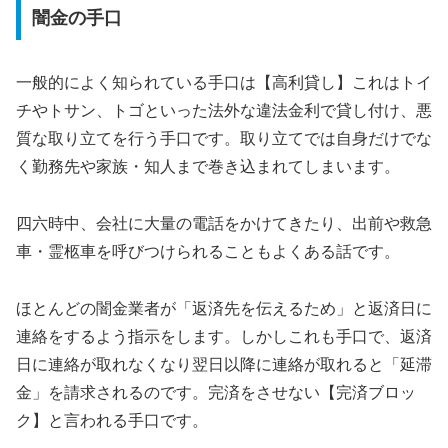
闇金の手口
一般的によく知られている手口は【高利貸し】これはトイ
チやトサン、トゴといった法外な違法金利で貸し付け、悪
質な取り立てを行う手口です。取り立てでは自身だけでな
く勤務先や家族・知人まで巻き込まれてしまいます。
四六時中、会社に大量の電話をかけてきたり、出前や救急
車・霊柩車を呼びつけられることもよくある話です。
ほとんどの闇金業者が「返済先を伝えるため」と返済日に
連絡をするよう指示をします。しかしこれも手口で、返済
日に連絡が取れなくなり翌日以降に連絡が取れると「延滞
金」を請求されるのです。完済をさせない【完済ブロッ
ク】と言われる手口です。