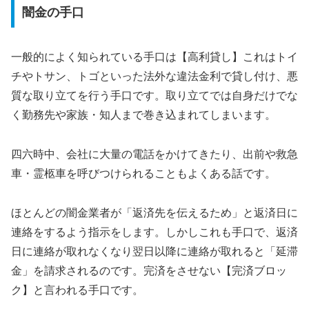
闇金の手口
一般的によく知られている手口は【高利貸し】これはトイ
チやトサン、トゴといった法外な違法金利で貸し付け、悪
質な取り立てを行う手口です。取り立てでは自身だけでな
く勤務先や家族・知人まで巻き込まれてしまいます。
四六時中、会社に大量の電話をかけてきたり、出前や救急
車・霊柩車を呼びつけられることもよくある話です。
ほとんどの闇金業者が「返済先を伝えるため」と返済日に
連絡をするよう指示をします。しかしこれも手口で、返済
日に連絡が取れなくなり翌日以降に連絡が取れると「延滞
金」を請求されるのです。完済をさせない【完済ブロッ
ク】と言われる手口です。