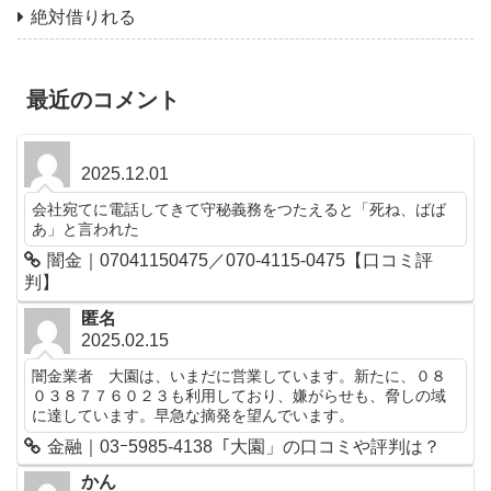
絶対借りれる
最近のコメント
2025.12.01
会社宛てに電話してきて守秘義務をつたえると「死ね、ばば
あ」と言われた
闇金｜07041150475／070-4115-0475【口コミ評
判】
匿名
2025.02.15
闇金業者 大園は、いまだに営業しています。新たに、０８
０３８７７６０２３も利用しており、嫌がらせも、脅しの域
に達しています。早急な摘発を望んでいます。
金融｜03ｰ5985-4138「大園」の口コミや評判は？
かん