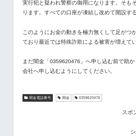
実行犯と疑われ警察の御用になります。そも
ります。すべての口座が凍結し改めて開設す
このようにお金の動きを極力無くして足がつ
ており最近では特殊詐欺による被害が増えて
まだ闇金「0359620476」へ申し込む前
会社へ申し込むようにしてください。
闇金電話番号
闇金
0359620476
スポ
シ