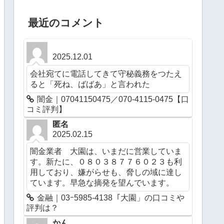
最近のコメント
2025.12.01
会社宛てに電話してきて守秘義務をつたえ
ると「死ね、ばばあ」と言われた
闇金｜07041150475／070-4115-0475【口
コミ評判】
匿名
2025.02.15
闇金業者 大園は、いまだに営業していま
す。新たに、０８０３８７７６０２３も利
用しており、嫌がらせも、脅しの域に達し
ています。早急な摘発を望んでいます。
金融｜03ｰ5985-4138「大園」の口コミや
評判は？
かん