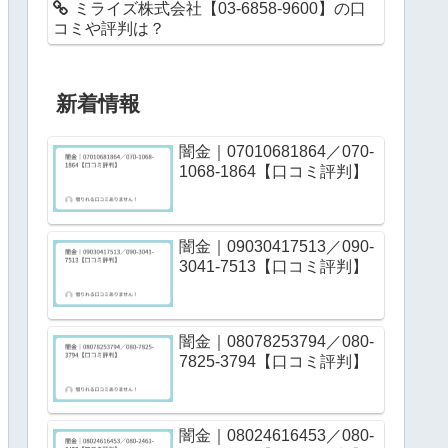
ミライズ株式会社【03-6858-9600】の口
コミや評判は？
新着情報
闇金｜07010681864／070-
1068-1864【口コミ評判】
闇金｜09030417513／090-
3041-7513【口コミ評判】
闇金｜08078253794／080-
7825-3794【口コミ評判】
闇金｜08024616453／080-