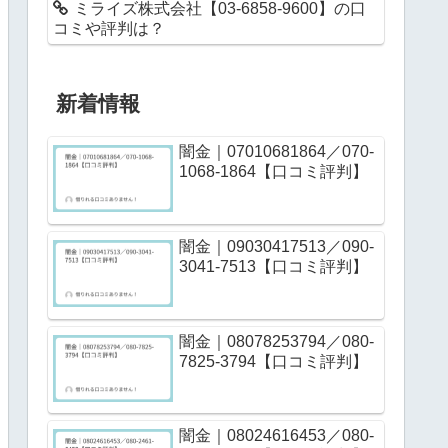
ミライズ株式会社【03-6858-9600】の口
コミや評判は？
新着情報
闇金｜07010681864／070-
1068-1864【口コミ評判】
闇金｜09030417513／090-
3041-7513【口コミ評判】
闇金｜08078253794／080-
7825-3794【口コミ評判】
闇金｜08024616453／080-