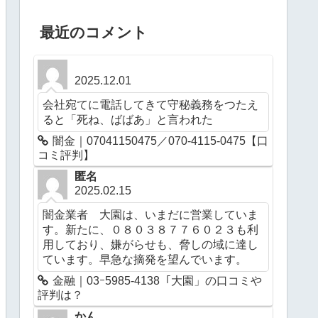
最近のコメント
2025.12.01
会社宛てに電話してきて守秘義務をつたえ
ると「死ね、ばばあ」と言われた
闇金｜07041150475／070-4115-0475【口
コミ評判】
匿名
2025.02.15
闇金業者 大園は、いまだに営業していま
す。新たに、０８０３８７７６０２３も利
用しており、嫌がらせも、脅しの域に達し
ています。早急な摘発を望んでいます。
金融｜03ｰ5985-4138「大園」の口コミや
評判は？
かん