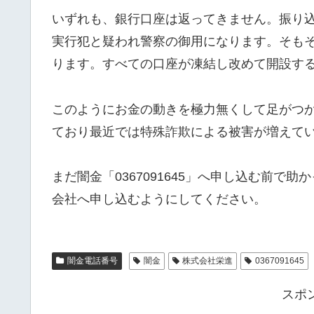
いずれも、銀行口座は返ってきません。振り
実行犯と疑われ警察の御用になります。そも
ります。すべての口座が凍結し改めて開設す
このようにお金の動きを極力無くして足がつ
ており最近では特殊詐欺による被害が増えて
まだ闇金「0367091645」へ申し込む前
会社へ申し込むようにしてください。
闇金電話番号
闇金
株式会社栄進
0367091645
スポ