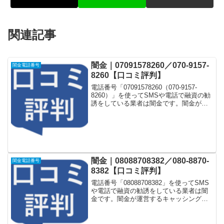
関連記事
闇金｜07091578260／070-9157-
闇金電話番号
8260【口コミ評判】
電話番号「07091578260（070-9157-
8260）」を使ってSMSや電話で融資の勧
誘をしている業者は闇金です。闇金が運
営する「なりすまし金融サイト」や「な
りすましキャッシング審査一括申し込み
サイト」などに登録をするとしつこく電
話...
闇金｜08088708382／080-8870-
闇金電話番号
8382【口コミ評判】
電話番号「08088708382」を使ってSMS
や電話で融資の勧誘をしている業者は闇
金です。闇金が運営するキャッシング一
括申し込みサイトなどに登録をするとし
つこく電話をかけてきます。しかし
「08088708382」に電話や返信メールを