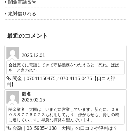
闇金電話番号
絶対借りれる
最近のコメント
2025.12.01
会社宛てに電話してきて守秘義務をつたえると「死ね、ばば
あ」と言われた
闇金｜07041150475／070-4115-0475【口コミ評
判】
匿名
2025.02.15
闇金業者 大園は、いまだに営業しています。新たに、０８
０３８７７６０２３も利用しており、嫌がらせも、脅しの域
に達しています。早急な摘発を望んでいます。
金融｜03ｰ5985-4138「大園」の口コミや評判は？