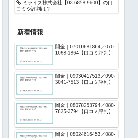
ミライズ株式会社【03-6858-9600】の口
コミや評判は？
新着情報
闇金｜07010681864／070-
1068-1864【口コミ評判】
闇金｜09030417513／090-
3041-7513【口コミ評判】
闇金｜08078253794／080-
7825-3794【口コミ評判】
闇金｜08024616453／080-