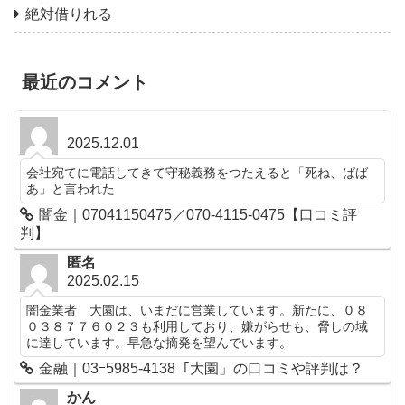
絶対借りれる
最近のコメント
2025.12.01
会社宛てに電話してきて守秘義務をつたえると「死ね、ばば
あ」と言われた
闇金｜07041150475／070-4115-0475【口コミ評
判】
匿名
2025.02.15
闇金業者 大園は、いまだに営業しています。新たに、０８
０３８７７６０２３も利用しており、嫌がらせも、脅しの域
に達しています。早急な摘発を望んでいます。
金融｜03ｰ5985-4138「大園」の口コミや評判は？
かん