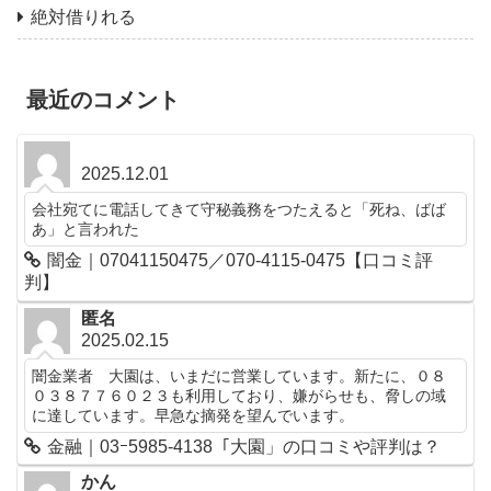
絶対借りれる
最近のコメント
2025.12.01
会社宛てに電話してきて守秘義務をつたえると「死ね、ばば
あ」と言われた
闇金｜07041150475／070-4115-0475【口コミ評
判】
匿名
2025.02.15
闇金業者 大園は、いまだに営業しています。新たに、０８
０３８７７６０２３も利用しており、嫌がらせも、脅しの域
に達しています。早急な摘発を望んでいます。
金融｜03ｰ5985-4138「大園」の口コミや評判は？
かん