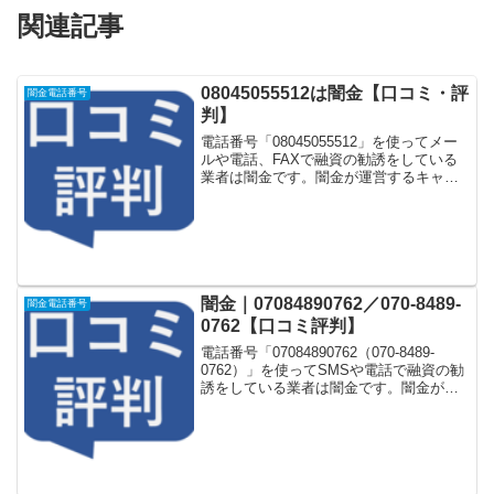
関連記事
08045055512は闇金【口コミ・評
闇金電話番号
判】
電話番号「08045055512」を使ってメー
ルや電話、FAXで融資の勧誘をしている
業者は闇金です。闇金が運営するキャッ
シング一括申し込みサイトなどに登録を
するとしつこく電話をかけてきます。し
かし「08045055512」に電話や返信メー
ル...
闇金｜07084890762／070-8489-
闇金電話番号
0762【口コミ評判】
電話番号「07084890762（070-8489-
0762）」を使ってSMSや電話で融資の勧
誘をしている業者は闇金です。闇金が運
営する「なりすまし金融サイト」や「な
りすましキャッシング審査一括申し込み
サイト」などに登録をするとしつこく電
話...