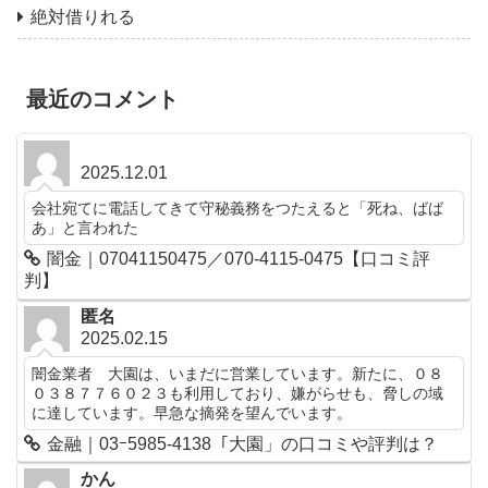
絶対借りれる
最近のコメント
2025.12.01
会社宛てに電話してきて守秘義務をつたえると「死ね、ばば
あ」と言われた
闇金｜07041150475／070-4115-0475【口コミ評
判】
匿名
2025.02.15
闇金業者 大園は、いまだに営業しています。新たに、０８
０３８７７６０２３も利用しており、嫌がらせも、脅しの域
に達しています。早急な摘発を望んでいます。
金融｜03ｰ5985-4138「大園」の口コミや評判は？
かん