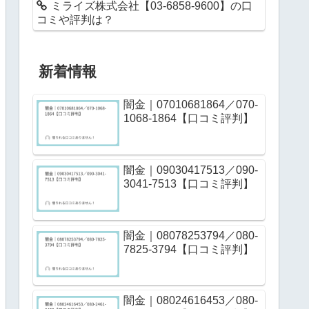
ミライズ株式会社【03-6858-9600】の口
コミや評判は？
新着情報
闇金｜07010681864／070-
1068-1864【口コミ評判】
闇金｜09030417513／090-
3041-7513【口コミ評判】
闇金｜08078253794／080-
7825-3794【口コミ評判】
闇金｜08024616453／080-