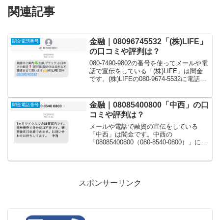
関連記事
金融｜08096745532「(株)LIFE」
闇金電話番号
の口コミや評判は？
080-7490-9802の番号を使ってメールや電
話で宣伝をしている「(株)LIFE」は闇金
です。(株)LIFEの080-9674-5532に電話や
返信メールをしてお金を貸してくれると
いう口コミはありません。融資のご案内
☘主婦.ブラック.小...
金融｜08085400800「中西」の口
闇金電話番号
コミや評判は？
メールや電話で融資の宣伝をしている
「中西」は闇金です。中西の
「08085400800（080-8540-0800）」に電
話や返信メールをして、お金を貸してく
れるという口コミや評判はありません。
こちらでは申し込んでしまった場合の対
策や手口を紹...
スポンサーリンク