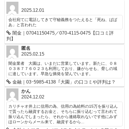
2025.12.01
会社宛てに電話してきて守秘義務をつたえると「死ね、ばば
あ」と言われた
闇金｜07041150475／070-4115-0475【口コミ評
判】
匿名
2025.02.15
闇金業者 大園は、いまだに営業しています。新たに、０８
０３８７７６０２３も利用しており、嫌がらせも、脅しの域
に達しています。早急な摘発を望んでいます。
金融｜03ｰ5985-4138「大園」の口コミや評判は？
かん
2024.12.02
カリチャオ井上に信用の為、信用の為給料の15万を振り込ん
で貰ったら融資するお金と、そちらに振り込むって言われて
振り込んでしまったら、それから連絡取れないです他にみず
ほローンからメール来て、融資するから...