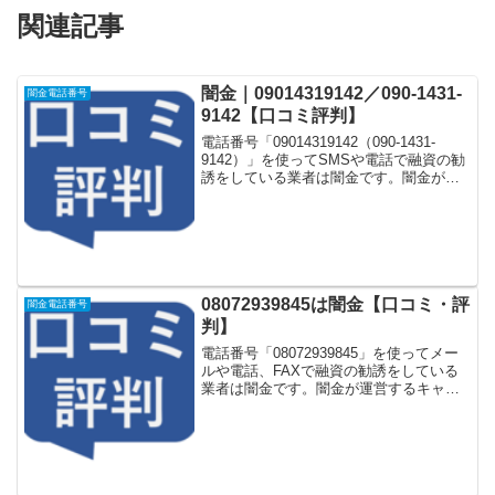
関連記事
闇金｜09014319142／090-1431-
闇金電話番号
9142【口コミ評判】
電話番号「09014319142（090-1431-
9142）」を使ってSMSや電話で融資の勧
誘をしている業者は闇金です。闇金が運
営する「なりすまし金融サイト」や「な
りすましキャッシング審査一括申し込み
サイト」などに登録をするとしつこく電
話...
08072939845は闇金【口コミ・評
闇金電話番号
判】
電話番号「08072939845」を使ってメー
ルや電話、FAXで融資の勧誘をしている
業者は闇金です。闇金が運営するキャッ
シング一括申し込みサイトなどに登録を
するとしつこく電話をかけてきます。し
かし「08072939845」に電話や返信メー
ル...