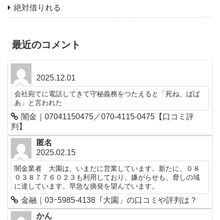
絶対借りれる
最近のコメント
2025.12.01
会社宛てに電話してきて守秘義務をつたえると「死ね、ばば
あ」と言われた
闇金｜07041150475／070-4115-0475【口コミ評
判】
匿名
2025.02.15
闇金業者 大園は、いまだに営業しています。新たに、０８
０３８７７６０２３も利用しており、嫌がらせも、脅しの域
に達しています。早急な摘発を望んでいます。
金融｜03ｰ5985-4138「大園」の口コミや評判は？
かん