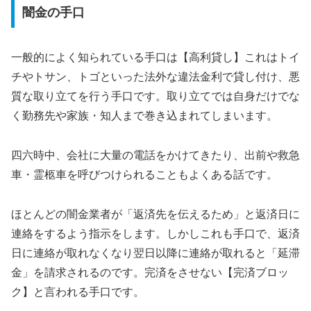
闇金の手口
一般的によく知られている手口は【高利貸し】これはトイ
チやトサン、トゴといった法外な違法金利で貸し付け、悪
質な取り立てを行う手口です。取り立てでは自身だけでな
く勤務先や家族・知人まで巻き込まれてしまいます。
四六時中、会社に大量の電話をかけてきたり、出前や救急
車・霊柩車を呼びつけられることもよくある話です。
ほとんどの闇金業者が「返済先を伝えるため」と返済日に
連絡をするよう指示をします。しかしこれも手口で、返済
日に連絡が取れなくなり翌日以降に連絡が取れると「延滞
金」を請求されるのです。完済をさせない【完済ブロッ
ク】と言われる手口です。