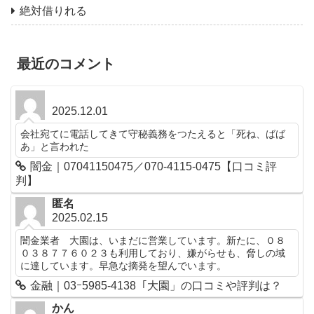
絶対借りれる
最近のコメント
2025.12.01
会社宛てに電話してきて守秘義務をつたえると「死ね、ばば
あ」と言われた
闇金｜07041150475／070-4115-0475【口コミ評
判】
匿名
2025.02.15
闇金業者 大園は、いまだに営業しています。新たに、０８
０３８７７６０２３も利用しており、嫌がらせも、脅しの域
に達しています。早急な摘発を望んでいます。
金融｜03ｰ5985-4138「大園」の口コミや評判は？
かん