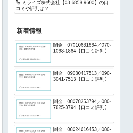
ミライズ株式会社【03-6858-9600】の口
コミや評判は？
新着情報
闇金｜07010681864／070-
1068-1864【口コミ評判】
闇金｜09030417513／090-
3041-7513【口コミ評判】
闇金｜08078253794／080-
7825-3794【口コミ評判】
闇金｜08024616453／080-