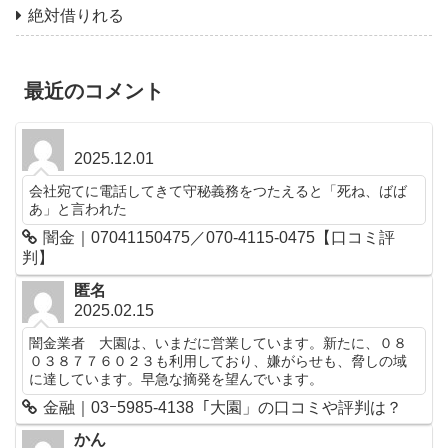
絶対借りれる
最近のコメント
2025.12.01
会社宛てに電話してきて守秘義務をつたえると「死ね、ばば
あ」と言われた
闇金｜07041150475／070-4115-0475【口コミ評
判】
匿名
2025.02.15
闇金業者 大園は、いまだに営業しています。新たに、０８
０３８７７６０２３も利用しており、嫌がらせも、脅しの域
に達しています。早急な摘発を望んでいます。
金融｜03ｰ5985-4138「大園」の口コミや評判は？
かん