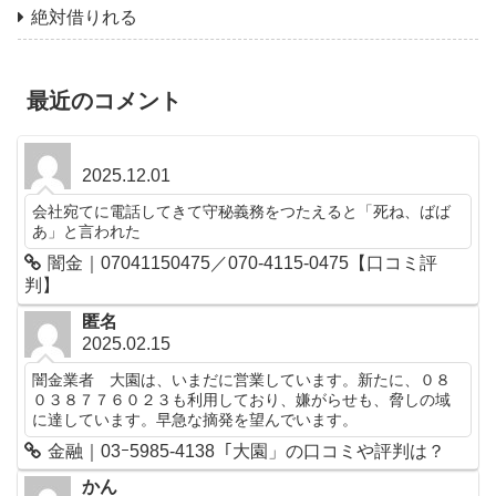
絶対借りれる
最近のコメント
2025.12.01
会社宛てに電話してきて守秘義務をつたえると「死ね、ばば
あ」と言われた
闇金｜07041150475／070-4115-0475【口コミ評
判】
匿名
2025.02.15
闇金業者 大園は、いまだに営業しています。新たに、０８
０３８７７６０２３も利用しており、嫌がらせも、脅しの域
に達しています。早急な摘発を望んでいます。
金融｜03ｰ5985-4138「大園」の口コミや評判は？
かん