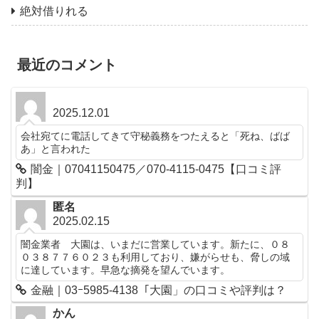
絶対借りれる
最近のコメント
2025.12.01
会社宛てに電話してきて守秘義務をつたえると「死ね、ばば
あ」と言われた
闇金｜07041150475／070-4115-0475【口コミ評
判】
匿名
2025.02.15
闇金業者 大園は、いまだに営業しています。新たに、０８
０３８７７６０２３も利用しており、嫌がらせも、脅しの域
に達しています。早急な摘発を望んでいます。
金融｜03ｰ5985-4138「大園」の口コミや評判は？
かん