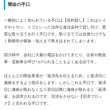
闇金の手口
一般的によく知られている手口は【高利貸し】これはトイ
チやトサン、トゴといった法外な違法金利で貸し付け、悪
質な取り立てを行う手口です。取り立てでは自身だけでな
く勤務先や家族・知人まで巻き込まれてしまいます。
四六時中、会社に大量の電話をかけてきたり、出前や救急
車・霊柩車を呼びつけられることもよくある話です。
ほとんどの闇金業者が「返済先を伝えるため」と返済日に
連絡をするよう指示をします。しかしこれも手口で、返済
日に連絡が取れなくなり翌日以降に連絡が取れると「延滞
金」を請求されるのです。完済をさせない【完済ブロッ
ク】と言われる手口です。