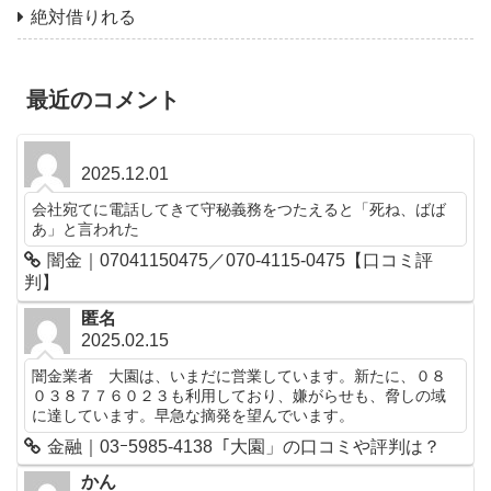
絶対借りれる
最近のコメント
2025.12.01
会社宛てに電話してきて守秘義務をつたえると「死ね、ばば
あ」と言われた
闇金｜07041150475／070-4115-0475【口コミ評
判】
匿名
2025.02.15
闇金業者 大園は、いまだに営業しています。新たに、０８
０３８７７６０２３も利用しており、嫌がらせも、脅しの域
に達しています。早急な摘発を望んでいます。
金融｜03ｰ5985-4138「大園」の口コミや評判は？
かん