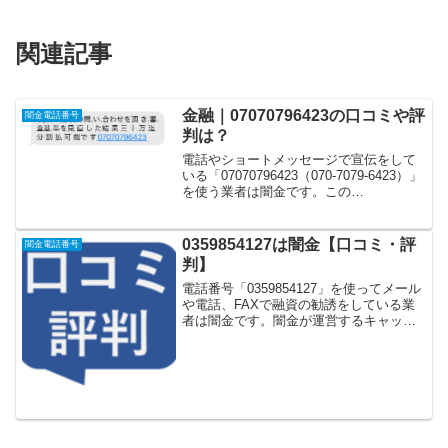
関連記事
金融｜07070796423の口コミや評
闇金電話番号
判は？
電話やショートメッセージで宣伝をして
いる「07070796423（070-7079-6423）」
を使う業者は闇金です。この
「07070796423」に電話をして、お金を
貸してくれるという口コミや評判はあり
ません。こちらでは申し込んでしまっ
0359854127は闇金【口コミ・評
闇金電話番号
た...
判】
電話番号「0359854127」を使ってメール
や電話、FAXで融資の勧誘をしている業
者は闇金です。闇金が運営するキャッシ
ング一括申し込みサイトなどに登録をす
るとしつこく電話をかけてきます。しか
し「0359854127」に電話や返信メールを
し...