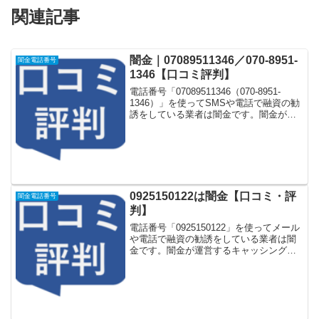
関連記事
闇金｜07089511346／070-8951-
闇金電話番号
1346【口コミ評判】
電話番号「07089511346（070-8951-
1346）」を使ってSMSや電話で融資の勧
誘をしている業者は闇金です。闇金が運
営する「なりすまし金融サイト」や「な
りすましキャッシング審査一括申し込み
サイト」などに登録をするとしつこく電
話...
0925150122は闇金【口コミ・評
闇金電話番号
判】
電話番号「0925150122」を使ってメール
や電話で融資の勧誘をしている業者は闇
金です。闇金が運営するキャッシング一
括申し込みサイトなどに登録をするとし
つこく電話をかけてきます。しかし
「0925150122」に電話や返信メールをし
てもお金...