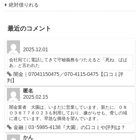
絶対借りれる
最近のコメント
2025.12.01
会社宛てに電話してきて守秘義務をつたえると「死ね、ばば
あ」と言われた
闇金｜07041150475／070-4115-0475【口コミ評
判】
匿名
2025.02.15
闇金業者 大園は、いまだに営業しています。新たに、０８
０３８７７６０２３も利用しており、嫌がらせも、脅しの域
に達しています。早急な摘発を望んでいます。
金融｜03ｰ5985-4138「大園」の口コミや評判は？
かん