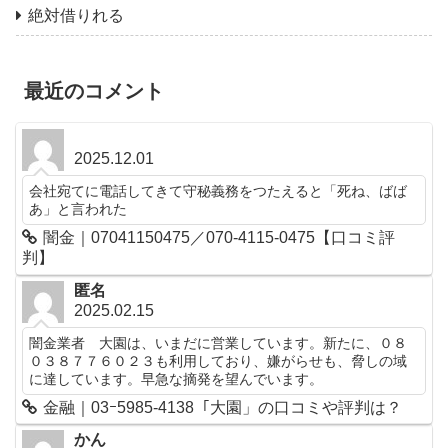
絶対借りれる
最近のコメント
2025.12.01
会社宛てに電話してきて守秘義務をつたえると「死ね、ばば
あ」と言われた
闇金｜07041150475／070-4115-0475【口コミ評
判】
匿名
2025.02.15
闇金業者 大園は、いまだに営業しています。新たに、０８
０３８７７６０２３も利用しており、嫌がらせも、脅しの域
に達しています。早急な摘発を望んでいます。
金融｜03ｰ5985-4138「大園」の口コミや評判は？
かん