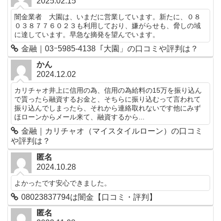
2025.02.15
闇金業者 大園は、いまだに営業しています。新たに、０８
０３８７７６０２３も利用しており、嫌がらせも、脅しの域
に達しています。早急な摘発を望んでいます。
金融｜03ｰ5985-4138「大園」の口コミや評判は？
かん
2024.12.02
カリチャオ井上に信用の為、信用の為給料の15万を振り込ん
で貰ったら融資するお金と、そちらに振り込むって言われて
振り込んでしまったら、それから連絡取れないです他にみず
ほローンからメール来て、融資するから...
金融｜カリチャオ（マイスタイルローン）の口コミ
や評判は？
匿名
2024.10.28
よかったです安心できました。
08023837794は闇金【口コミ・評判】
匿名