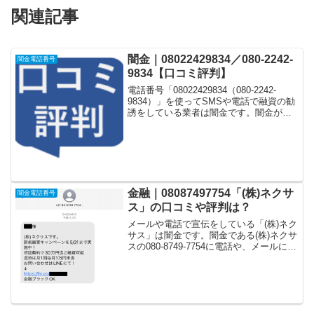
関連記事
闇金｜08022429834／080-2242-
闇金電話番号
9834【口コミ評判】
電話番号「08022429834（080-2242-
9834）」を使ってSMSや電話で融資の勧
誘をしている業者は闇金です。闇金が運
営する「なりすまし金融サイト」や「な
りすましキャッシング審査一括申し込み
サイト」などに登録をするとしつこく電
話...
金融｜08087497754「(株)ネクサ
闇金電話番号
ス」の口コミや評判は？
メールや電話で宣伝をしている「(株)ネク
サス」は闇金です。闇金である(株)ネクサ
スの080-8749-7754に電話や、メールに書
かれているLINEアカウントへメッセージ
をして「書かれている内容通りまともに
お金を貸してくれる」という口コミや...