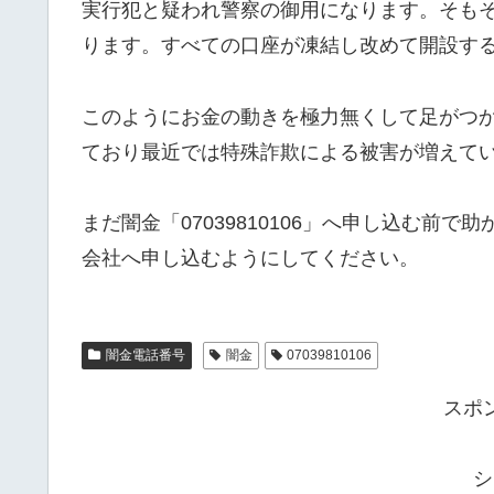
実行犯と疑われ警察の御用になります。そも
ります。すべての口座が凍結し改めて開設す
このようにお金の動きを極力無くして足がつ
ており最近では特殊詐欺による被害が増えて
まだ闇金「07039810106」へ申し込む前
会社へ申し込むようにしてください。
闇金電話番号
闇金
07039810106
スポ
シ