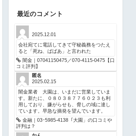
最近のコメント
2025.12.01
会社宛てに電話してきて守秘義務をつたえ
ると「死ね、ばばあ」と言われた
闇金｜07041150475／070-4115-0475【口
コミ評判】
匿名
2025.02.15
闇金業者 大園は、いまだに営業していま
す。新たに、０８０３８７７６０２３も利
用しており、嫌がらせも、脅しの域に達し
ています。早急な摘発を望んでいます。
金融｜03ｰ5985-4138「大園」の口コミや
評判は？
かん