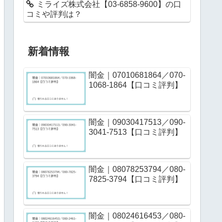
ミライズ株式会社【03-6858-9600】の口
コミや評判は？
新着情報
闇金｜07010681864／070-
1068-1864【口コミ評判】
闇金｜09030417513／090-
3041-7513【口コミ評判】
闇金｜08078253794／080-
7825-3794【口コミ評判】
闇金｜08024616453／080-