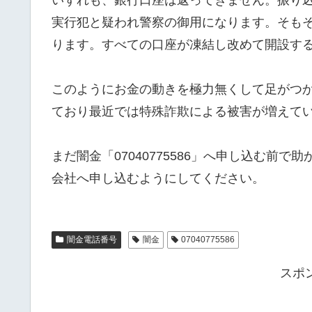
実行犯と疑われ警察の御用になります。そも
ります。すべての口座が凍結し改めて開設す
このようにお金の動きを極力無くして足がつ
ており最近では特殊詐欺による被害が増えて
まだ闇金「07040775586」へ申し込む前
会社へ申し込むようにしてください。
闇金電話番号
闇金
07040775586
スポ