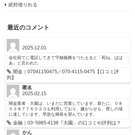
絶対借りれる
最近のコメント
2025.12.01
会社宛てに電話してきて守秘義務をつたえると「死ね、ばば
あ」と言われた
闇金｜07041150475／070-4115-0475【口コミ評
判】
匿名
2025.02.15
闇金業者 大園は、いまだに営業しています。新たに、０８
０３８７７６０２３も利用しており、嫌がらせも、脅しの域
に達しています。早急な摘発を望んでいます。
金融｜03ｰ5985-4138「大園」の口コミや評判は？
かん