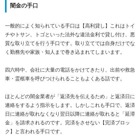
闇金の手口
一般的によく知られている手口は【高利貸し】これはトイ
チやトサン、トゴといった法外な違法金利で貸し付け、悪
質な取り立てを行う手口です。取り立てでは自身だけでな
く勤務先や家族・知人まで巻き込まれてしまいます。
四六時中、会社に大量の電話をかけてきたり、出前や救急
車・霊柩車を呼びつけられることもよくある話です。
ほとんどの闇金業者が「返済先を伝えるため」と返済日に
連絡をするよう指示をします。しかしこれも手口で、返済
日に連絡が取れなくなり翌日以降に連絡が取れると「延滞
金」を請求されるのです。完済をさせない【完済ブロッ
ク】と言われる手口です。