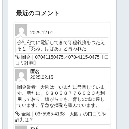
最近のコメント
2025.12.01
会社宛てに電話してきて守秘義務をつたえ
ると「死ね、ばばあ」と言われた
闇金｜07041150475／070-4115-0475【口
コミ評判】
匿名
2025.02.15
闇金業者 大園は、いまだに営業していま
す。新たに、０８０３８７７６０２３も利
用しており、嫌がらせも、脅しの域に達し
ています。早急な摘発を望んでいます。
金融｜03ｰ5985-4138「大園」の口コミや
評判は？
かん