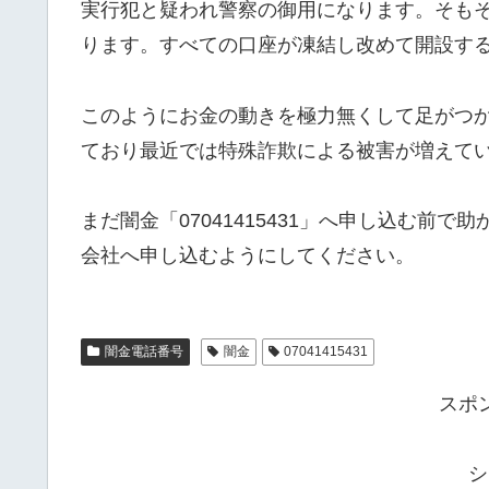
実行犯と疑われ警察の御用になります。そも
ります。すべての口座が凍結し改めて開設す
このようにお金の動きを極力無くして足がつ
ており最近では特殊詐欺による被害が増えて
まだ闇金「07041415431」へ申し込む前
会社へ申し込むようにしてください。
闇金電話番号
闇金
07041415431
スポ
シ