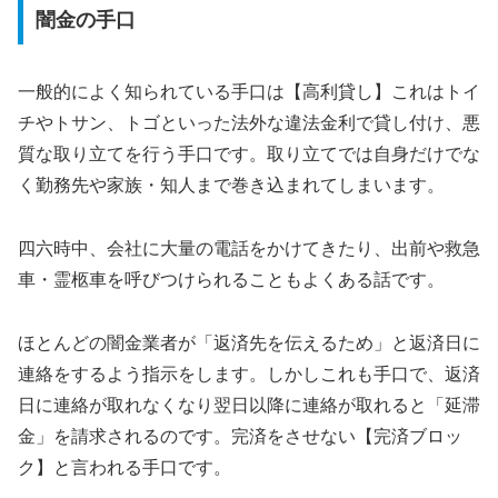
闇金の手口
一般的によく知られている手口は【高利貸し】これはトイ
チやトサン、トゴといった法外な違法金利で貸し付け、悪
質な取り立てを行う手口です。取り立てでは自身だけでな
く勤務先や家族・知人まで巻き込まれてしまいます。
四六時中、会社に大量の電話をかけてきたり、出前や救急
車・霊柩車を呼びつけられることもよくある話です。
ほとんどの闇金業者が「返済先を伝えるため」と返済日に
連絡をするよう指示をします。しかしこれも手口で、返済
日に連絡が取れなくなり翌日以降に連絡が取れると「延滞
金」を請求されるのです。完済をさせない【完済ブロッ
ク】と言われる手口です。