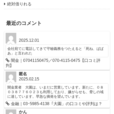
絶対借りれる
最近のコメント
2025.12.01
会社宛てに電話してきて守秘義務をつたえると「死ね、ばば
あ」と言われた
闇金｜07041150475／070-4115-0475【口コミ評
判】
匿名
2025.02.15
闇金業者 大園は、いまだに営業しています。新たに、０８
０３８７７６０２３も利用しており、嫌がらせも、脅しの域
に達しています。早急な摘発を望んでいます。
金融｜03ｰ5985-4138「大園」の口コミや評判は？
かん