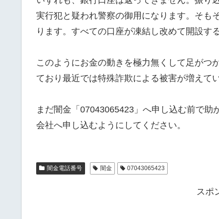
実行犯と疑われ警察の御用になります。そも
ります。すべての口座が凍結し改めて開設す
このようにお金の動きを極力無くして足がつ
ており最近では特殊詐欺による被害が増えて
まだ闇金「07043065423」へ申し込む前
会社へ申し込むようにしてください。
闇金電話番号
闇金
07043065423
スポ