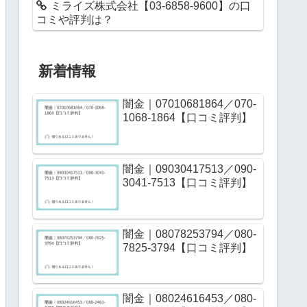
ミライズ株式会社【03-6858-9600】の口
コミや評判は？
新着情報
闇金｜07010681864／070-
1068-1864【口コミ評判】
闇金｜09030417513／090-
3041-7513【口コミ評判】
闇金｜08078253794／080-
7825-3794【口コミ評判】
闇金｜08024616453／080-