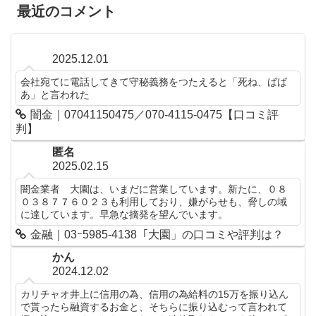
最近のコメント
2025.12.01
会社宛てに電話してきて守秘義務をつたえると「死ね、ばば
あ」と言われた
闇金｜07041150475／070-4115-0475【口コミ評
判】
匿名
2025.02.15
闇金業者 大園は、いまだに営業しています。新たに、０８
０３８７７６０２３も利用しており、嫌がらせも、脅しの域
に達しています。早急な摘発を望んでいます。
金融｜03ｰ5985-4138「大園」の口コミや評判は？
かん
2024.12.02
カリチャオ井上に信用の為、信用の為給料の15万を振り込ん
で貰ったら融資するお金と、そちらに振り込むって言われて