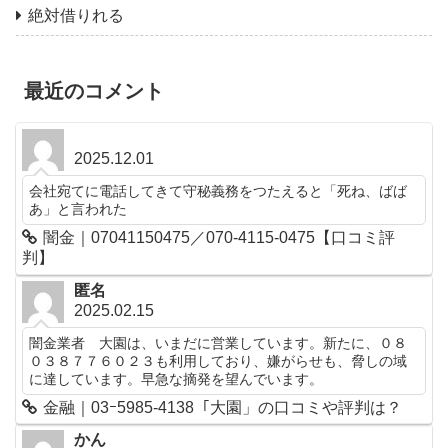
絶対借りれる
最近のコメント
2025.12.01
会社宛てに電話してきて守秘義務をつたえると「死ね、ばば
あ」と言われた
闇金｜07041150475／070-4115-0475【口コミ評
判】
匿名
2025.02.15
闇金業者 大園は、いまだに営業しています。新たに、０８
０３８７７６０２３も利用しており、嫌がらせも、脅しの域
に達しています。早急な摘発を望んでいます。
金融｜03ｰ5985-4138「大園」の口コミや評判は？
かん