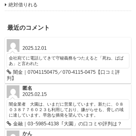
絶対借りれる
最近のコメント
2025.12.01
会社宛てに電話してきて守秘義務をつたえると「死ね、ばば
あ」と言われた
闇金｜07041150475／070-4115-0475【口コミ評
判】
匿名
2025.02.15
闇金業者 大園は、いまだに営業しています。新たに、０８
０３８７７６０２３も利用しており、嫌がらせも、脅しの域
に達しています。早急な摘発を望んでいます。
金融｜03ｰ5985-4138「大園」の口コミや評判は？
かん