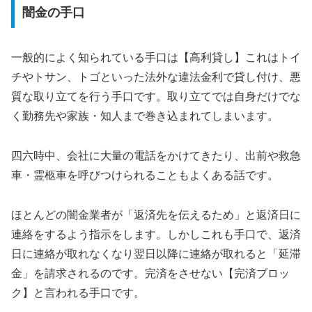
闇金の手口
一般的によく知られている手口は【高利貸し】これはトイ
チやトサン、トゴといった法外な違法金利で貸し付け、悪
質な取り立てを行う手口です。取り立てでは自身だけでな
く勤務先や家族・知人まで巻き込まれてしまいます。
四六時中、会社に大量の電話をかけてきたり、出前や救急
車・霊柩車を呼びつけられることもよくある話です。
ほとんどの闇金業者が「返済先を伝えるため」と返済日に
連絡をするよう指示をします。しかしこれも手口で、返済
日に連絡が取れなくなり翌日以降に連絡が取れると「延滞
金」を請求されるのです。完済をさせない【完済ブロッ
ク】と言われる手口です。