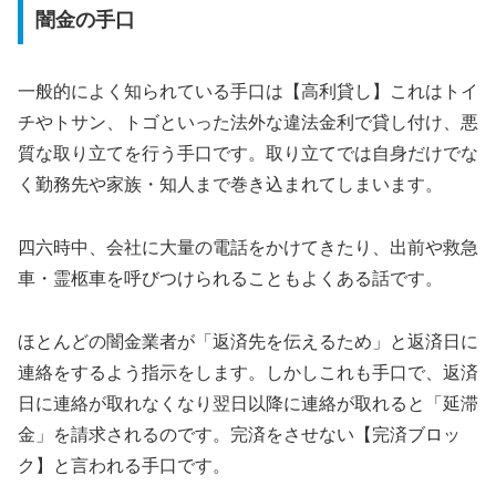
闇金の手口
一般的によく知られている手口は【高利貸し】これはトイ
チやトサン、トゴといった法外な違法金利で貸し付け、悪
質な取り立てを行う手口です。取り立てでは自身だけでな
く勤務先や家族・知人まで巻き込まれてしまいます。
四六時中、会社に大量の電話をかけてきたり、出前や救急
車・霊柩車を呼びつけられることもよくある話です。
ほとんどの闇金業者が「返済先を伝えるため」と返済日に
連絡をするよう指示をします。しかしこれも手口で、返済
日に連絡が取れなくなり翌日以降に連絡が取れると「延滞
金」を請求されるのです。完済をさせない【完済ブロッ
ク】と言われる手口です。