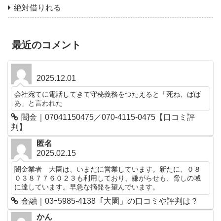
絶対借りれる
最近のコメント
2025.12.01
会社宛てに電話してきて守秘義務をつたえると「死ね、ばば
あ」と言われた
闇金｜07041150475／070-4115-0475【口コミ評
判】
匿名
2025.02.15
闇金業者 大園は、いまだに営業しています。新たに、０８
０３８７７６０２３も利用しており、嫌がらせも、脅しの域
に達しています。早急な摘発を望んでいます。
金融｜03ｰ5985-4138「大園」の口コミや評判は？
かん