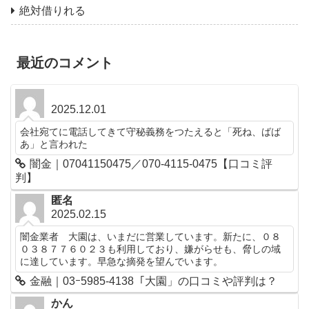
絶対借りれる
最近のコメント
2025.12.01
会社宛てに電話してきて守秘義務をつたえると「死ね、ばば
あ」と言われた
闇金｜07041150475／070-4115-0475【口コミ評
判】
匿名
2025.02.15
闇金業者 大園は、いまだに営業しています。新たに、０８
０３８７７６０２３も利用しており、嫌がらせも、脅しの域
に達しています。早急な摘発を望んでいます。
金融｜03ｰ5985-4138「大園」の口コミや評判は？
かん