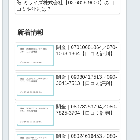
ミライズ株式会社【03-6858-9600】の口
コミや評判は？
新着情報
闇金｜07010681864／070-
1068-1864【口コミ評判】
闇金｜09030417513／090-
3041-7513【口コミ評判】
闇金｜08078253794／080-
7825-3794【口コミ評判】
闇金｜08024616453／080-