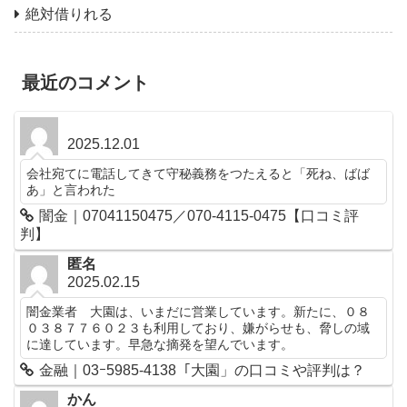
絶対借りれる
最近のコメント
2025.12.01
会社宛てに電話してきて守秘義務をつたえると「死ね、ばば
あ」と言われた
闇金｜07041150475／070-4115-0475【口コミ評
判】
匿名
2025.02.15
闇金業者 大園は、いまだに営業しています。新たに、０８
０３８７７６０２３も利用しており、嫌がらせも、脅しの域
に達しています。早急な摘発を望んでいます。
金融｜03ｰ5985-4138「大園」の口コミや評判は？
かん