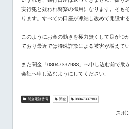
実行犯と疑われ警察の御用になります。そも
ります。すべての口座が凍結し改めて開設す
このようにお金の動きを極力無くして足がつ
ており最近では特殊詐欺による被害が増えて
まだ闇金「08047337983」へ申し込む前
会社へ申し込むようにしてください。
闇金電話番号
闇金
08047337983
スポ