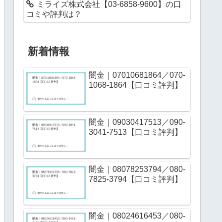
ミライズ株式会社【03-6858-9600】の口
コミや評判は？
新着情報
闇金｜07010681864／070-
1068-1864【口コミ評判】
闇金｜09030417513／090-
3041-7513【口コミ評判】
闇金｜08078253794／080-
7825-3794【口コミ評判】
闇金｜08024616453／080-