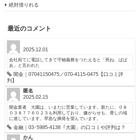
絶対借りれる
最近のコメント
2025.12.01
会社宛てに電話してきて守秘義務をつたえると「死ね、ばば
あ」と言われた
闇金｜07041150475／070-4115-0475【口コミ評
判】
匿名
2025.02.15
闇金業者 大園は、いまだに営業しています。新たに、０８
０３８７７６０２３も利用しており、嫌がらせも、脅しの域
に達しています。早急な摘発を望んでいます。
金融｜03ｰ5985-4138「大園」の口コミや評判は？
かん