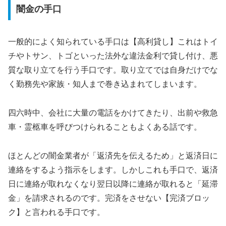
闇金の手口
一般的によく知られている手口は【高利貸し】これはトイ
チやトサン、トゴといった法外な違法金利で貸し付け、悪
質な取り立てを行う手口です。取り立てでは自身だけでな
く勤務先や家族・知人まで巻き込まれてしまいます。
四六時中、会社に大量の電話をかけてきたり、出前や救急
車・霊柩車を呼びつけられることもよくある話です。
ほとんどの闇金業者が「返済先を伝えるため」と返済日に
連絡をするよう指示をします。しかしこれも手口で、返済
日に連絡が取れなくなり翌日以降に連絡が取れると「延滞
金」を請求されるのです。完済をさせない【完済ブロッ
ク】と言われる手口です。